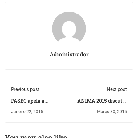
Administrador
Previous post
Next post
PASEC apela à
ANIMA 2015 discutiu
“capacidade de cada
os novos caminhos da
Janeiro 22, 2015
Março 30, 2015
um ser diferente”
Inclusão e Inovação
You may also like