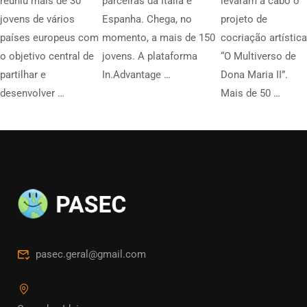
reuniu mais de 30
parceiras da Itália e
levaram a cabo o
jovens de vários
Espanha. Chega, no
projeto de
países europeus com
momento, a mais de 150
cocriação artística
o objetivo central de
jovens. A plataforma
“O Multiverso de
partilhar e
In.Advantage …
Dona Maria II”.
desenvolver …
Mais de 50 …
pasec.geral@gmail.com