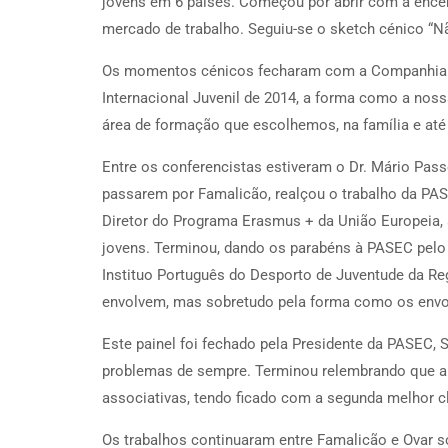
jovens em 6 países. Começou por abrir com a encen
mercado de trabalho. Seguiu-se o sketch cénico “N
Os momentos cénicos fecharam com a Companhia de
Internacional Juvenil de 2014, a forma como a noss
área de formação que escolhemos, na família e até 
Entre os conferencistas estiveram o Dr. Mário Pas
passarem por Famalicão, realçou o trabalho da PAS
Diretor do Programa Erasmus + da União Europeia, 
jovens. Terminou, dando os parabéns à PASEC pelo 
Instituo Português do Desporto de Juventude da Re
envolvem, mas sobretudo pela forma como os envolv
Este painel foi fechado pela Presidente da PASEC, 
problemas de sempre. Terminou relembrando que a
associativas, tendo ficado com a segunda melhor 
Os trabalhos continuaram entre Famalicão e Ovar s