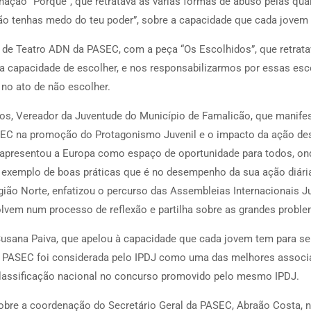
ação “Porquê”, que retratava as várias formas de abuso pelas qua
ão tenhas medo do teu poder”, sobre a capacidade que cada jovem
 Teatro ADN da PASEC, com a peça “Os Escolhidos”, que retrata
a capacidade de escolher, e nos responsabilizarmos por essas esc
no ato de não escolher.
sos, Vereador da Juventude do Município de Famalicão, que manifes
EC na promoção do Protagonismo Juvenil e o impacto da ação desta
apresentou a Europa como espaço de oportunidade para todos, ond
exemplo de boas práticas que é no desempenho da sua ação diária.
gião Norte, enfatizou o percurso das Assembleias Internacionais J
em num processo de reflexão e partilha sobre as grandes problemá
Susana Paiva, que apelou à capacidade que cada jovem tem para ser
 PASEC foi considerada pelo IPDJ como uma das melhores associa
classificação nacional no concurso promovido pelo mesmo IPDJ.
obre a coordenação do Secretário Geral da PASEC, Abraão Costa, n