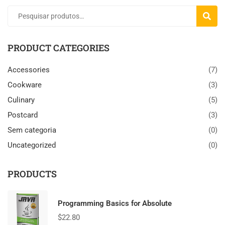
PESQU
PRODUCT CATEGORIES
Accessories
(7)
Cookware
(3)
Culinary
(5)
Postcard
(3)
Sem categoria
(0)
Uncategorized
(0)
PRODUCTS
Programming Basics for Absolute
$
22.80