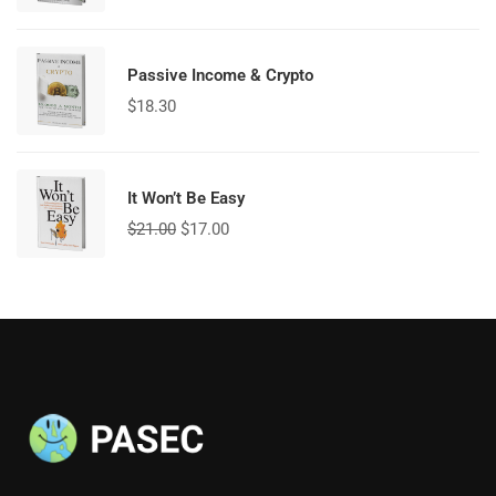
Passive Income & Crypto
$
18.30
It Won’t Be Easy
$
21.00
$
17.00