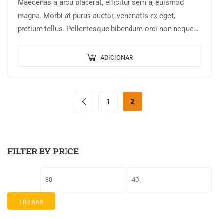
Maecenas a arcu placerat, efficitur sem a, euismod
magna. Morbi at purus auctor, venenatis ex eget,
pretium tellus. Pellentesque bibendum orci non neque
semper, quis semper nulla laoreet.
ADICIONAR
1
2
FILTER BY PRICE
FILTRAR