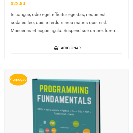
$
22.80
In congue, odio eget efficitur egestas, neque est
sodales leo, quis interdum arcu mauris quis nisl.
Maecenas et augue ligula. Suspendisse ornare, lorem
sed finibus suscipit, nisl augue pellentesque…
ADICIONAR
Promoção!