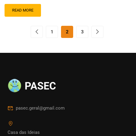
READ MORE
1
2
3
pasec.geral@gmail.com
Casa das Ideias