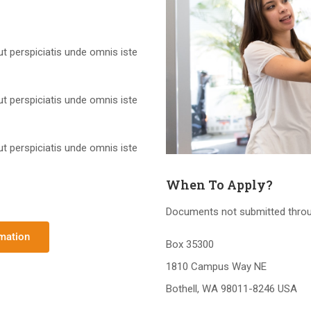
ut perspiciatis unde omnis iste
ut perspiciatis unde omnis iste
ut perspiciatis unde omnis iste
When To Apply?
Documents not submitted throug
rmation
Box 35300
1810 Campus Way NE
Bothell, WA 98011-8246 USA