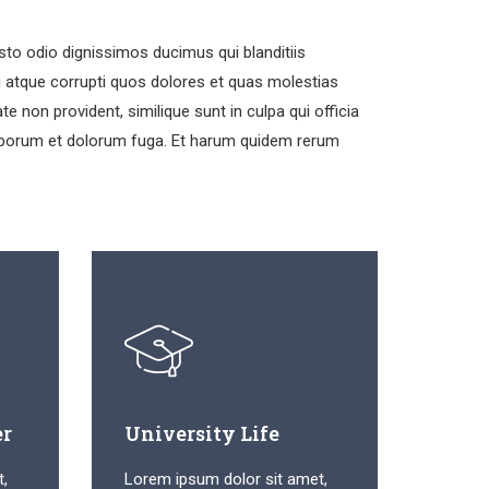
to odio dignissimos ducimus qui blanditiis
 atque corrupti quos dolores et quas molestias
te non provident, similique sunt in culpa qui officia
 laborum et dolorum fuga. Et harum quidem rerum
er
University Life
t,
Lorem ipsum dolor sit amet,