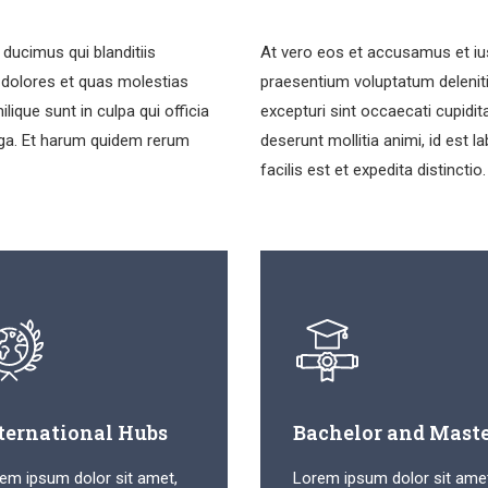
ducimus qui blanditiis
At vero eos et accusamus et ius
 dolores et quas molestias
praesentium voluptatum deleniti
lique sunt in culpa qui officia
excepturi sint occaecati cupidita
fuga. Et harum quidem rerum
deserunt mollitia animi, id est
facilis est et expedita distinctio.
ternational Hubs
Bachelor and Mast
em ipsum dolor sit amet,
Lorem ipsum dolor sit ame