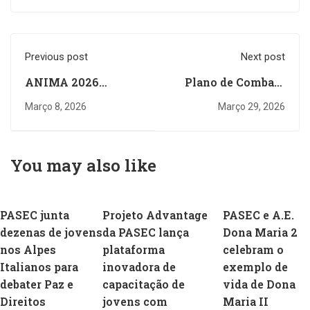
Previous post
Next post
ANIMA 2026
Plano de Combate
destaca a Trilogia da
2026 envolveu mais
Março 8, 2026
Março 29, 2026
Paz, Diálogo e
de 2100 jovens no
Criatividade
desenho de ideias de
empreendedorismo
You may also like
social
PASEC junta
Projeto Advantage
PASEC e A.E.
dezenas de jovens
da PASEC lança
Dona Maria 2
nos Alpes
plataforma
celebram o
Italianos para
inovadora de
exemplo de
debater Paz e
capacitação de
vida de Dona
Direitos
jovens com
Maria II