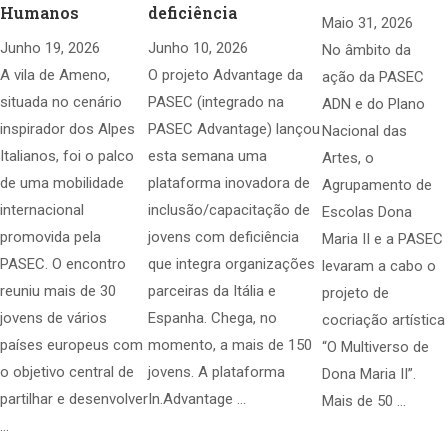
Humanos
deficiência
Maio 31, 2026
Junho 19, 2026
Junho 10, 2026
No âmbito da
A vila de Ameno,
O projeto Advantage da
ação da PASEC
situada no cenário
PASEC (integrado na
ADN e do Plano
inspirador dos Alpes
PASEC Advantage) lançou
Nacional das
Italianos, foi o palco
esta semana uma
Artes, o
de uma mobilidade
plataforma inovadora de
Agrupamento de
internacional
inclusão/capacitação de
Escolas Dona
promovida pela
jovens com deficiência
Maria II e a PASEC
PASEC. O encontro
que integra organizações
levaram a cabo o
reuniu mais de 30
parceiras da Itália e
projeto de
jovens de vários
Espanha. Chega, no
cocriação artística
países europeus com
momento, a mais de 150
“O Multiverso de
o objetivo central de
jovens. A plataforma
Dona Maria II”.
partilhar e desenvolver
In.Advantage …
Mais de 50 …
…