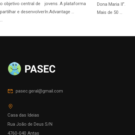
o objetivo central de
jovens. A plataforma
Dona Maria II”.
partilhar e desenvolver
In.Advantage …
Mais de 50 …
…
pasec.geral@gmail.com
Casa das Ideias
Rua João de Deus S/N
4760-040 Antas