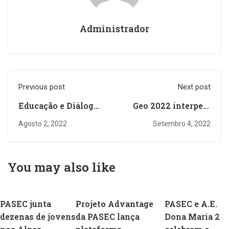
Administrador
Previous post
Next post
Educação e Diálogo
Geo 2022 interpela
Intercultural são os
jovens a descobrir
Agosto 2, 2022
Setembro 4, 2022
temas de mais dois
novas formas de
campos de formação
emprego e
internacionais da
mobilidade social
You may also like
PASEC
PASEC junta
Projeto Advantage
PASEC e A.E.
dezenas de jovens
da PASEC lança
Dona Maria 2