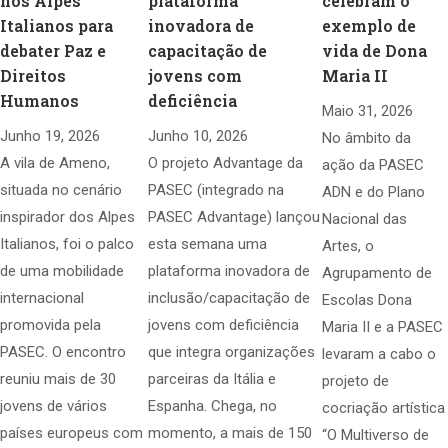
nos Alpes
plataforma
celebram o
Italianos para
inovadora de
exemplo de
debater Paz e
capacitação de
vida de Dona
Direitos
jovens com
Maria II
Humanos
deficiência
Maio 31, 2026
Junho 19, 2026
Junho 10, 2026
No âmbito da
A vila de Ameno,
O projeto Advantage da
ação da PASEC
situada no cenário
PASEC (integrado na
ADN e do Plano
inspirador dos Alpes
PASEC Advantage) lançou
Nacional das
Italianos, foi o palco
esta semana uma
Artes, o
de uma mobilidade
plataforma inovadora de
Agrupamento de
internacional
inclusão/capacitação de
Escolas Dona
promovida pela
jovens com deficiência
Maria II e a PASEC
PASEC. O encontro
que integra organizações
levaram a cabo o
reuniu mais de 30
parceiras da Itália e
projeto de
jovens de vários
Espanha. Chega, no
cocriação artística
países europeus com
momento, a mais de 150
“O Multiverso de