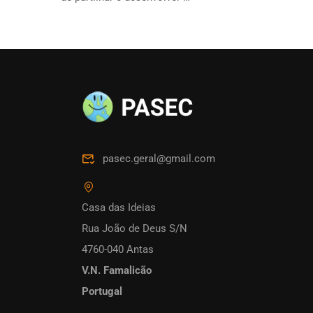
pasec.geral@gmail.com
Casa das Ideias
Rua João de Deus S/N
4760-040 Antas
V.N. Famalicão
Portugal