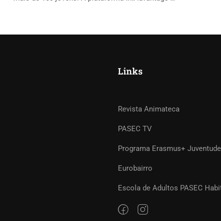
Links
Revista Animateca
PASEC TV
Programa Erasmus+ Juventude
Eurobairro
Escola de Adultos PASEC Habi